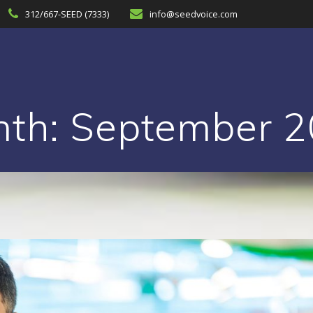
312/667-SEED (7333)
info@seedvoice.com
nth:
September 