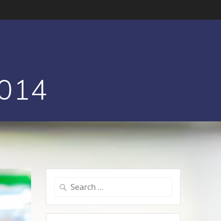
2014
Search
for: