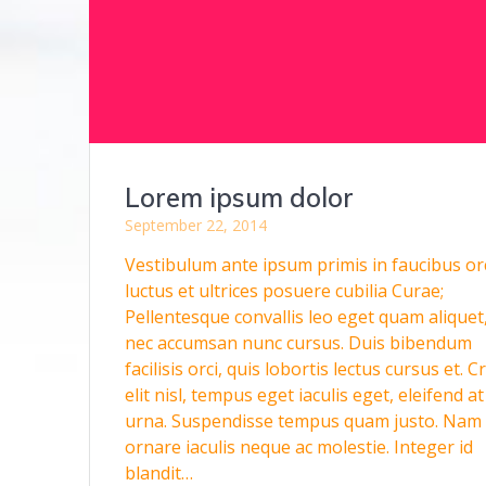
Lorem ipsum dolor
September 22, 2014
Vestibulum ante ipsum primis in faucibus or
luctus et ultrices posuere cubilia Curae;
Pellentesque convallis leo eget quam aliquet
nec accumsan nunc cursus. Duis bibendum
facilisis orci, quis lobortis lectus cursus et. C
elit nisl, tempus eget iaculis eget, eleifend at
urna. Suspendisse tempus quam justo. Nam
ornare iaculis neque ac molestie. Integer id
blandit…