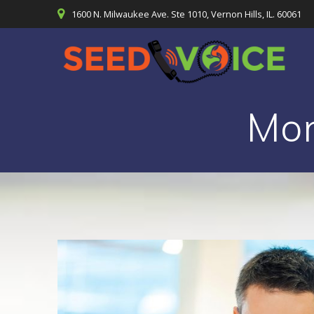
Skip
1600 N. Milwaukee Ave. Ste 1010, Vernon Hills, IL. 60061
to
content
Mo