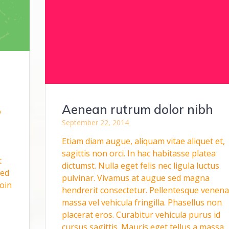
Aenean rutrum dolor nibh
o
September 22, 2014
Etiam diam augue, aliquam vitae aliquet et,
sagittis non orci. In hac habitasse platea
t
dictumst. Nulla eget felis nec ligula luctus
Sed
pulvinar. Vivamus at augue sed magna
oin
hendrerit consectetur. Pellentesque venena
massa vel vehicula fringilla. Phasellus non
placerat eros. Curabitur vehicula purus id
cursus sagittis. Mauris eget tellus a massa