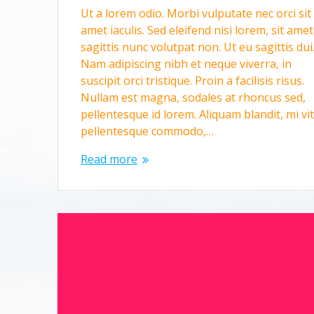
Ut a lorem odio. Morbi vulputate nec orci sit
amet iaculis. Sed eleifend nisi lorem, sit amet
sagittis nunc volutpat non. Ut eu sagittis dui
Nam adipiscing nibh et neque viverra, in
suscipit orci tristique. Proin a facilisis risus.
Nullam est magna, sodales at rhoncus sed,
pellentesque id lorem. Aliquam blandit, mi vi
pellentesque commodo,…
Read more