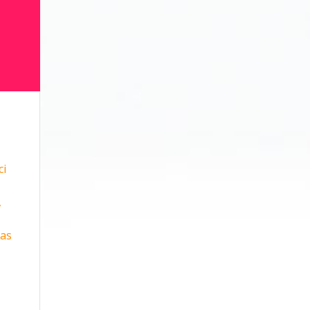
ci
,
ras