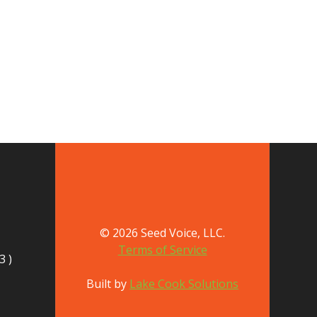
© 2026 Seed Voice, LLC.
Terms of Service
3 )
Built by
Lake Cook Solutions