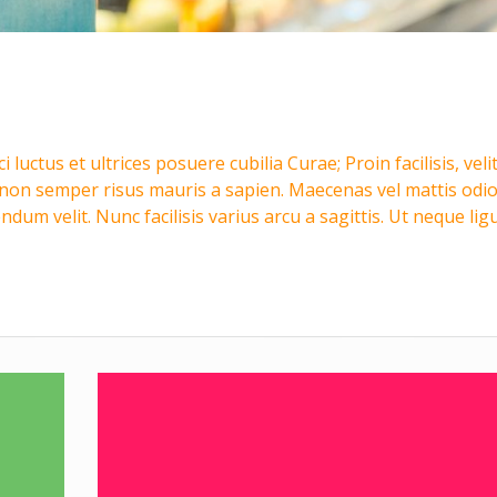
luctus et ultrices posuere cubilia Curae; Proin facilisis, veli
i, non semper risus mauris a sapien. Maecenas vel mattis odio
dum velit. Nunc facilisis varius arcu a sagittis. Ut neque ligu